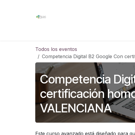
Ir al contenido
Home
Competencia Digital
Formación
Todos los eventos
Competencia Digital B2 Google Con c
Competencia Digi
certificación h
VALENCIANA
Este curso avanzado está diseñado para qu