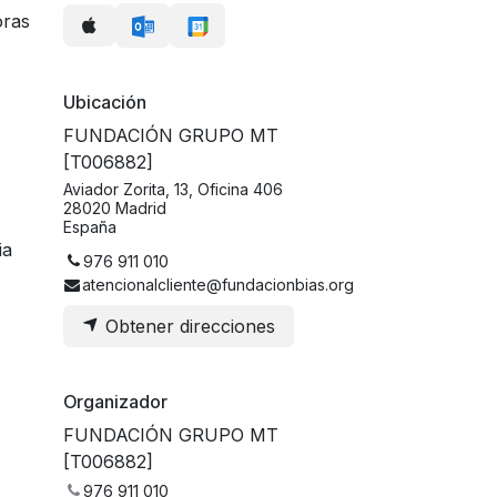
oras
Ubicación
FUNDACIÓN GRUPO MT
[T006882]
Aviador Zorita, 13, Oficina 406
28020 Madrid
España
ia
976 911 010
atencionalcliente@fundacionbias.org
Obtener direcciones
Organizador
FUNDACIÓN GRUPO MT
[T006882]
976 911 010