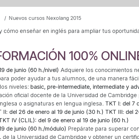
Nuevos cursos Nexolang 2015
y cómo enseñar en inglés para ampliar tus oportunid
FORMACIÓN 100% ONLIN
 19 de junio (60 h./nivel)
Adquiere los conocimientos n
para poder ayudar a tus alumnos, de una manera fácil,
os niveles:
basic, pre-intermediate, intermediate y a
cación oficial docente de la Universidad de Cambridge
inglesa o asignaturas en lengua inglesa.
TKT I: del 7 d
 II: del 26 de enero al 19 de junio (30 h.)
TKT III: del 
TKT IV (CLIL): del 9 de enero al 19 de junio (60 h.)
 19 de junio (60 h./módulo)
Prepárate para superar con 
L
de la Universidad de Cambridge y obtener un certific