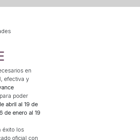
ades
E
ecesarios en
 efectiva y
dvance
 para poder
e abril al 19 de
26 de enero al 19
éxito los
ado oficial con