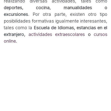
realizando diversas actividades, tales como
deportes, cocina, manualidades o
excursiones
. Por otra parte, existen otro tipo
posibilidades formativas igualmente interesantes,
tales como la
Escuela de Idiomas, estancias en el
extranjero,
actividades extraescolares
o
cursos
online
.
En Nexolang
podrás descubrir todas las
posibilidades para mejorar los idiomas de
acuerdo a las necesidades de tu centro o a las de
tus alumnos.
en
#
Idiomas