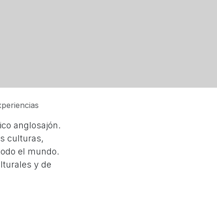
xperiencias
ico anglosajón.
s culturas,
 todo el mundo.
lturales y de