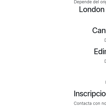
Depende del ori
London 
Cant
Edi
Inscripci
Contacta con nos