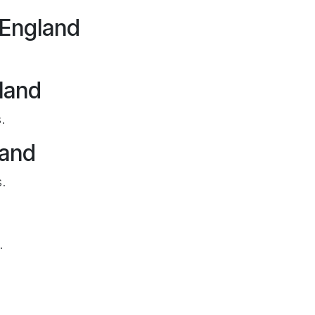
 England
gland
.
land
.
.