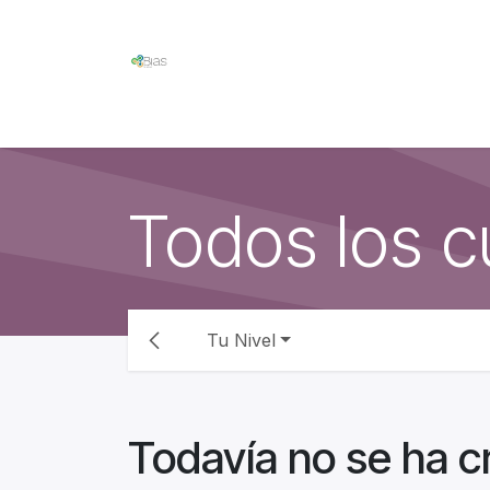
Ir al contenido
Home
Competencia Digital
Formación
Todos los c
Tu Nivel
Todavía no se ha c