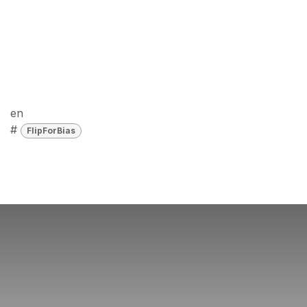
en
#
FlipForBias