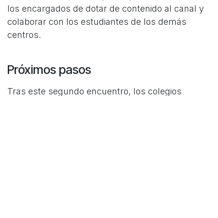
los encargados de dotar de contenido al canal y
colaborar con los estudiantes de los demás
centros.
Próximos pasos
Tras este segundo encuentro, los colegios
trabajarán con los alumnos seleccionados la
puesta en marcha del canal, elaborando y
compartiendo experiencias.
en
#
Fundación Bias