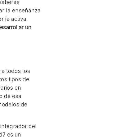
 saberes
zar la enseñanza
anía activa,
esarrollar un
 a todos los
tos tipos de
sarios en
o de esa
 modelos de
integrador del
d7 es un