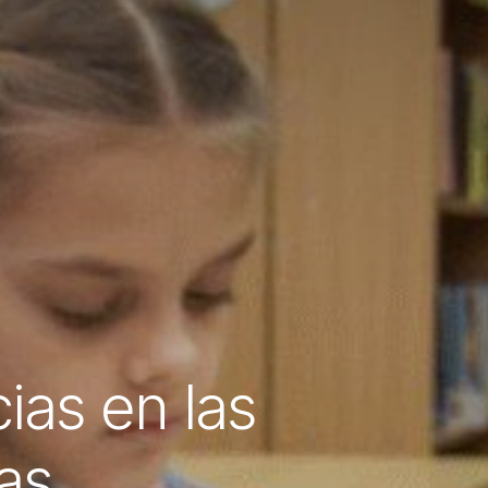
ias en las
as