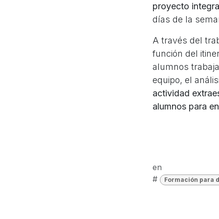
proyecto integrad
días de la sema
A través del tr
función del itin
alumnos trabajan
equipo, el anális
actividad extrae
alumnos para enf
en
#
Formación para 